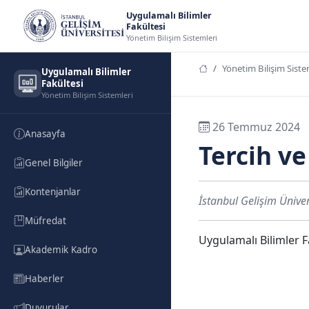
Uygulamalı Bilimler
Fakültesi
Yönetim Bilişim Sistemleri
Yönetim Bilişim Siste
Uygulamalı Bilimler
Fakültesi
Yönetim Bilişim Sistemleri
26 Temmuz 2024
Anasayfa
Tercih v
Genel Bilgiler
Kontenjanlar
İstanbul Gelişim Üniver
Müfredat
Uygulamalı Bilimler F
Akademik Kadro
Haberler
Duyurular