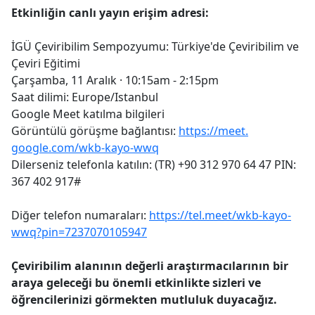
Etkinliğin canlı yayın erişim adresi:
İGÜ Çeviribilim Sempozyumu: Türkiye'de Çeviribilim ve
Çeviri Eğitimi
Çarşamba, 11 Aralık · 10:15am - 2:15pm
Saat dilimi: Europe/Istanbul
Google Meet katılma bilgileri
Görüntülü görüşme bağlantısı:
https://meet.
google.com/wkb-kayo-wwq
Dilerseniz telefonla katılın: ‪(TR) +90 312 970 64 47‬ PIN:
‪367 402 917‬#
Diğer telefon numaraları:
https://tel.meet/
wkb-kayo-
wwq?pin=7237070105947
Çeviribilim alanının değerli araştırmacılarının bir
araya geleceği bu önemli etkinlikte sizleri ve
öğrencilerinizi görmekten mutluluk duyacağız.