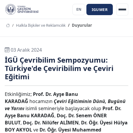
IGUMER
EN
Halkla İlişkiler ve Reklamcılık
Duyurular
03 Aralık 2024
İGÜ Çevribilim Sempozyumu:
Türkiye'de Çeviribilim ve Çeviri
Eğitimi
Etkinliğimiz;
Prof. Dr. Ayşe Banu
KARADAĞ
hocamızın
Çeviri Eğitiminin Dünü, Bugünü
ve Yarını
isimli semineriyle başlayacak olup
Prof. Dr.
Ayşe Banu KARADAĞ
,
Doç. Dr. Senem ÖNER
BULUT
,
Doç. Dr. Nilüfer ALİMEN
,
Dr. Öğr. Üyesi Hülya
BOY AKYOL
ve
Dr. Öğr. Üyesi Muhammed