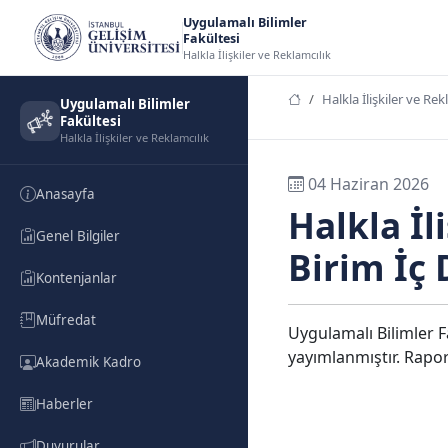
Uygulamalı Bilimler
Fakültesi
Halkla İlişkiler ve Reklamcılık
Halkla İlişkiler ve Rek
Uygulamalı Bilimler
Fakültesi
Halkla İlişkiler ve Reklamcılık
04 Haziran 2026
Anasayfa
Halkla İ
Genel Bilgiler
Birim İç
Kontenjanlar
Müfredat
Uygulamalı Bilimler F
yayımlanmıştır. Rapor
Akademik Kadro
Haberler
Duyurular