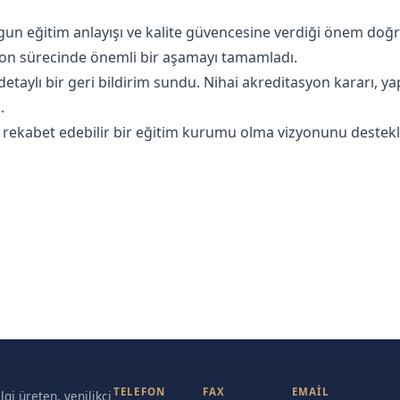
uygun eğitim anlayışı ve kalite güvencesine verdiği önem do
yon sürecinde önemli bir aşamayı tamamladı.
detaylı bir geri bildirim sundu. Nihai akreditasyon kararı, y
.
te rekabet edebilir bir eğitim kurumu olma vizyonunu destekl
TELEFON
FAX
EMAIL
gi üreten, yenilikçi