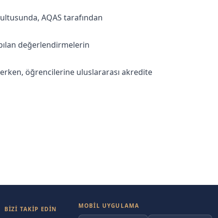
ğrultusunda, AQAS tarafından
apılan değerlendirmelerin
erken, öğrencilerine uluslararası akredite
MOBIL UYGULAMA
BİZİ TAKİP EDİN