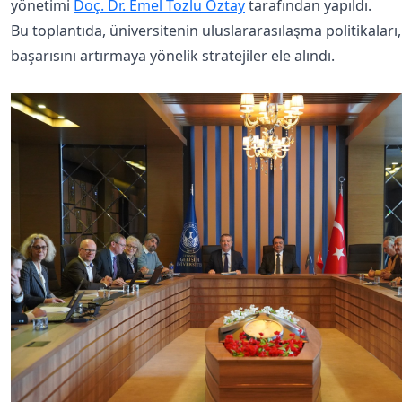
yönetimi
Doç. Dr. Emel Tozlu Öztay
tarafından yapıldı.
Bu toplantıda, üniversitenin uluslararasılaşma politikalar
başarısını artırmaya yönelik stratejiler ele alındı.