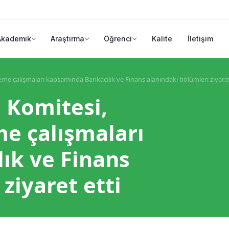
Akademik
Araştırma
Öğrenci
Kalite
İletişim
e çalışmaları kapsamında Bankacılık ve Finans alanındaki bölümleri ziyaret
 Komitesi,
e çalışmaları
ık ve Finans
ziyaret etti