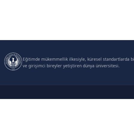
Eğitimde mükemmellik ilkesiyle, küresel standartlarda bil
ve girişimci bireyler yetiştiren dünya üniversitesi.