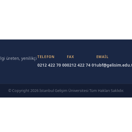
TELEFON
FAX
EMAIL
gi üreten, yenilikçi
0212 422 70 00
0212 422 74 01
ubf@gelisim.edu.
© Copyright 2026 İstanbul Gelişim Üniversitesi Tüm Hakları Saklıdır.