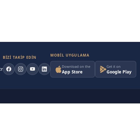
MOBIL UYGULAMA
BİZİ TAKİP EDİN
Download on the
Get it on
tr
App Store
Google Play