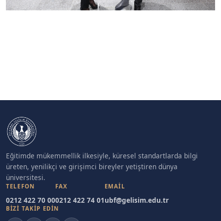
Eğitimde mükemmellik ilkesiyle, küresel standartlarda bilgi
üreten, yenilikçi ve girişimci bireyler yetiştiren dünya
üniversitesi.
TELEFON
FAX
EMAIL
0212 422 70 00
0212 422 74 01
ubf@gelisim.edu.tr
BİZİ TAKİP EDİN