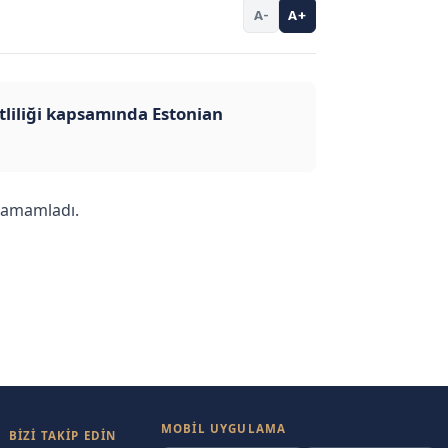
A-
A+
liliği kapsamında Estonian
 tamamladı.
MOBIL UYGULAMA
BİZİ TAKİP EDİN