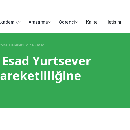
Akademik
Araştırma
Öğrenci
Kalite
İletişim
nel Hareketliliğine Katıldı
 Esad Yurtsever
reketliliğine