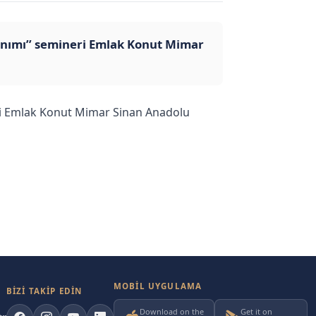
lanımı’’ semineri Emlak Konut Mimar
eri Emlak Konut Mimar Sinan Anadolu
MOBIL UYGULAMA
BİZİ TAKİP EDİN
Download on the
Get it on