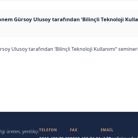
bnem Gürsoy Ulusoy tarafından ‘Bilinçli Teknoloji Kul
soy Ulusoy tarafından ‘Bilinçli Teknoloji Kullanımı’’ semin
TELEFON
FAX
EMAIL
gi üreten, yenilikçi