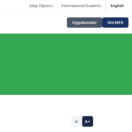
Aday Öğrenci
International Students
English
Uygulamalar
IGUMER
A-
A+