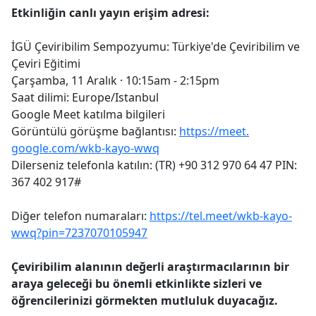
Etkinliğin canlı yayın erişim adresi:
İGÜ Çeviribilim Sempozyumu: Türkiye'de Çeviribilim ve
Çeviri Eğitimi
Çarşamba, 11 Aralık · 10:15am - 2:15pm
Saat dilimi: Europe/Istanbul
Google Meet katılma bilgileri
Görüntülü görüşme bağlantısı:
https://meet.
google.com/wkb-kayo-wwq
Dilerseniz telefonla katılın: ‪(TR) +90 312 970 64 47‬ PIN:
‪367 402 917‬#
Diğer telefon numaraları:
https://tel.meet/
wkb-kayo-
wwq?pin=7237070105947
Çeviribilim alanının değerli araştırmacılarının bir
araya geleceği bu önemli etkinlikte sizleri ve
öğrencilerinizi görmekten mutluluk duyacağız.