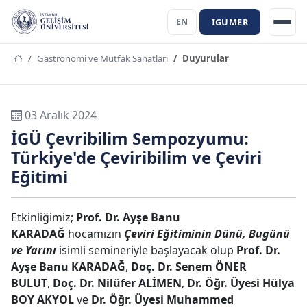
IGUMER
EN
Gastronomi ve Mutfak Sanatları
Duyurular
03 Aralık 2024
İGÜ Çevribilim Sempozyumu:
Türkiye'de Çeviribilim ve Çeviri
Eğitimi
Etkinliğimiz;
Prof. Dr. Ayşe Banu
KARADAĞ
hocamızın
Çeviri Eğitiminin Dünü, Bugünü
ve Yarını
isimli semineriyle başlayacak olup
Prof. Dr.
Ayşe Banu KARADAĞ
,
Doç. Dr. Senem ÖNER
BULUT
,
Doç. Dr. Nilüfer ALİMEN
,
Dr. Öğr. Üyesi Hülya
BOY AKYOL
ve
Dr. Öğr. Üyesi Muhammed