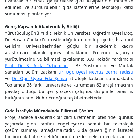
uzatacak bir cihaz geliştirilerek gıda kayıplarının minimize
edilmesi ve sürdürülebilir gıda sistemlerine teknolojik katkı
sunulması planlanıyor.
Geniş Kapsamlı Akademik İş Birliği
Yürütücülüğünü Yıldız Teknik Üniversitesi Öğretim Üyesi Doç.
Dr. Hasan Cankurt’un üstlendiği bu önemli projede, İstanbul
Gelişim Üniversitesi’nden güçlü bir akademik kadro
araştırmacı olarak görev almaktadır. Projenin başarıyla
yürütülmesine ve bilimsel çıktılarına; İGÜ Rektör Yardımcısı
Prof. Dr. S. Arda Öztürkcan
, UBF Gastronomi ve Mutfak
Sanatları Bölüm Başkanı
Dr. Öğr. Üyesi Nevruz Berna Tatlısu
ve
Dr. Öğr. Üyesi Eda Şensu
stratejik katkılar sunmaktadır.
Toplamda 36 farklı üniversite ve kurumdan 62 araştırmacının
paydaş olduğu bu geniş ölçekli çalışma, disiplinler arası iş
birliğinin nitelikli bir örneğini teşkil etmektedir.
Gıda İsrafıyla Mücadelede Bilimsel Çözüm
Proje, sadece akademik bir çıktı üretmenin ötesinde, günlük
yaşamda gıda israfını engelleyecek somut bir teknolojik
çözüm sunmayı amaçlamaktadır. Gıda güvenliğinin küresel
bir öncelik haline geldiği günümüzde, geliştirilecek olan bu