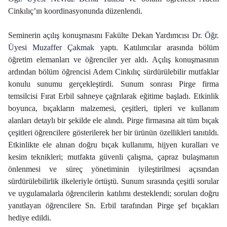
Cinkılıç’ın koordinasyonunda düzenlendi.
Seminerin açılış konuşmasını Fakülte Dekan Yardımcısı
Dr. Öğr.
Üyesi Muzaffer Çakmak
yaptı. Katılımcılar arasında bölüm
öğretim elemanları ve öğrenciler yer aldı. Açılış konuşmasının
ardından bölüm öğrencisi Adem Cinkılıç sürdürülebilir mutfaklar
konulu sunumu gerçekleştirdi. Sunum sonrası Pirge firma
temsilcisi Fırat Erbil sahneye çağrılarak eğitime başladı. Etkinlik
boyunca, bıçakların malzemesi, çeşitleri, tipleri ve kullanım
alanları detaylı bir şekilde ele alındı. Pirge firmasına ait tüm bıçak
çeşitleri öğrencilere gösterilerek her bir ürünün özellikleri tanıtıldı.
Etkinlikte ele alınan doğru bıçak kullanımı, hijyen kuralları ve
kesim teknikleri; mutfakta güvenli çalışma, çapraz bulaşmanın
önlenmesi ve süreç yönetiminin iyileştirilmesi açısından
sürdürülebilirlik ilkeleriyle örtüştü. Sunum sırasında çeşitli sorular
ve uygulamalarla öğrencilerin katılımı desteklendi; soruları doğru
yanıtlayan öğrencilere Sn. Erbil tarafından Pirge şef bıçakları
hediye edildi.